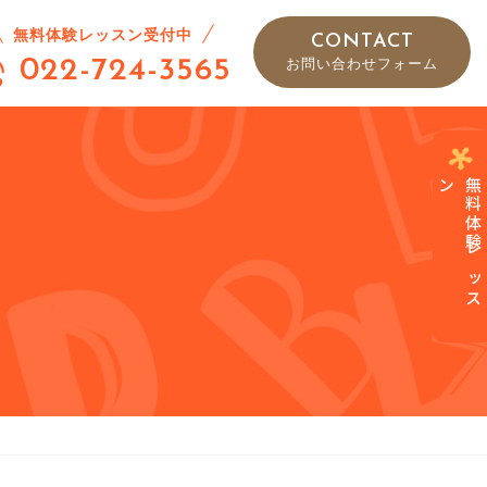
無料体験レッスン受付中
CONTACT
022-724-3565
お問い合わせフォーム
ン
無
料
体
験
レ
ッ
ス